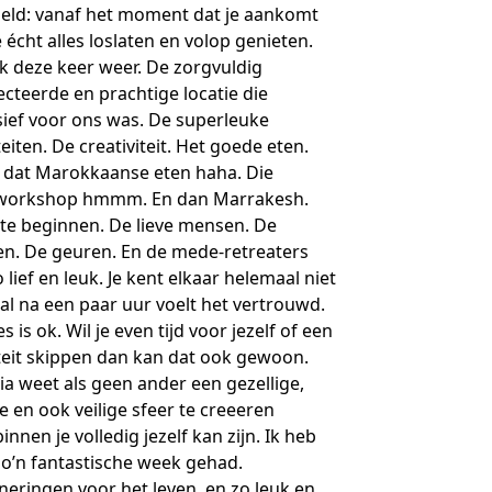
eld: vanaf het moment dat je aankomt
 écht alles loslaten en volop genieten.
k deze keer weer. De zorgvuldig
ecteerde en prachtige locatie die
sief voor ons was. De superleuke
teiten. De creativiteit. Het goede eten.
dat Marokkaanse eten haha. Die
workshop hmmm. En dan Marrakesh.
te beginnen. De lieve mensen. De
en. De geuren. En de mede-retreaters
o lief en leuk. Je kent elkaar helemaal niet
al na een paar uur voelt het vertrouwd.
es is ok. Wil je even tijd voor jezelf of een
iteit skippen dan kan dat ook gewoon.
ia weet als geen ander een gezellige,
te en ook veilige sfeer te creeeren
nnen je volledig jezelf kan zijn. Ik heb
zo’n fantastische week gehad.
neringen voor het leven, en zo leuk en