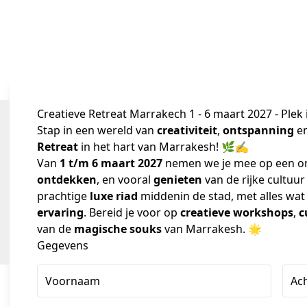
Creatieve Retreat Marrakech 1 - 6 maart 2027 - Pl
Stap in een wereld van 
creativiteit
, 
ontspanning
 e
Retreat
 in het hart van Marrakesh! 🌿✍️
Van 
1 t/m 6 maart 2027 
nemen we je mee op een onv
ontdekken
, en vooral 
genieten
 van de rijke cultuur
prachtige 
luxe riad
 middenin de stad, met alles wat
ervaring
. Bereid je voor op 
creatieve workshops
, 
c
van de 
magische souks
 van Marrakesh. 🌟
Gegevens
Voornaam
Ac