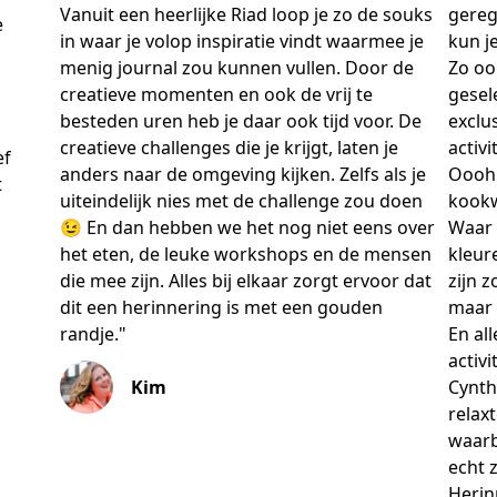
Vanuit een heerlijke Riad loop je zo de souks
gereg
e
in waar je volop inspiratie vindt waarmee je
kun je
menig journal zou kunnen vullen. Door de
Zo oo
creatieve momenten en ook de vrij te
gesel
besteden uren heb je daar ook tijd voor. De
exclu
creatieve challenges die je krijgt, laten je
activi
ef
anders naar de omgeving kijken. Zelfs als je
Oooh 
t
uiteindelijk nies met de challenge zou doen
kook
😉 En dan hebben we het nog niet eens over
Waar 
het eten, de leuke workshops en de mensen
kleur
die mee zijn. Alles bij elkaar zorgt ervoor dat
zijn z
dit een herinnering is met een gouden
maar 
randje."
En all
activ
Kim
Cynth
relax
waarbi
echt 
Herin