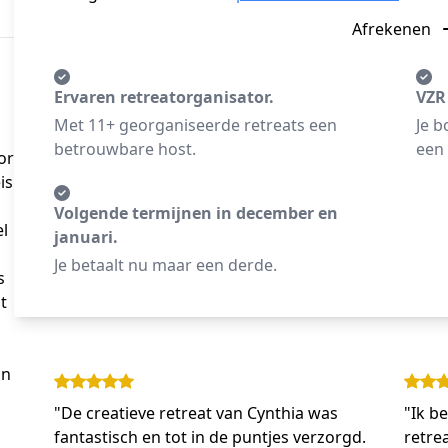
Afrekenen
Ervaren retreatorganisator.
VZR
Met 11+ georganiseerde retreats een
Je b
betrouwbare host.
een 
or
is
Volgende termijnen in december en
el
januari.
Je betaalt nu maar een derde.
s
t
jn
"De creatieve retreat van Cynthia was
"Ik b
fantastisch en tot in de puntjes verzorgd.
retrea