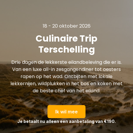
18 - 20 oktober 2026
Culinaire Trip
Terschelling
Drie dagen de lekkerste eilandbeleving die er is.
Van een luxe all-in zesgangendiner tot oesters
rapen op het wad. Ontbijten met lokale
lekkernijen, wildplukken in het bos en koken met
de beste chef van het eiland.
Ik wil mee
Je betaalt nu alleen een aanbetaling van €190.