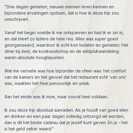
"Drie dagen genieten, nieuwe mensen leren kennen en
bijzondere ervaringen opdoen, dat is hoe ik deze trip zou
omschrijven.
Vanaf het begin voelde ik me ontspannen en had ik er zin in,
en dat bleef zo tijdens de hele reis. Alles was super goed
georganiseerd, waardoor ik echt kon loslaten en genieten. Het
diner bij Aest, de kookworkshop en de wildplukwandeling
waren absolute hoogtepunten.
Wat me verraste was hoe bijzonder de sfeer was: het comfort
van de kamers en het gevoel dat het restaurant echt ‘van ons’
was, maakten het heel persoonlijk en uniek.
Aan het einde was ik moe, maar vooral heel voldaan.
Ik zou deze trip absoluut aanraden. Als je houdt van goed eten
en drinken en een paar dagen volledig ontzorgd wil worden,
dan is dit het beste cadeau dat je jezelf kunt geven. En ja – het
is het geld zeker waard."